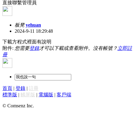
直接聯繫管理員
板凳
yehuan
2024-9-11 18:29:48
下載方程式裡面有說明
附件:
您需要
登錄
才可以下載或查看附件。沒有帳號？
立即註
冊
首頁
|
登錄
|
註冊
標準版
|
觸屏版
|
電腦版
|
客戶端
© Comsenz Inc.