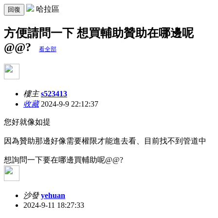
哈拉區
回復
方便請問一下 想買輔助贊助在哪邊呢
@@?
看全部
樓主
s523413
收藏
2024-9-9 22:12:37
您好就像如提
因為贊助那邊好像需要權限才能進去看、目前找不到管道中
想詢問一下要在哪邊買輔助呢@@?
沙發
yehuan
2024-9-11 18:27:33