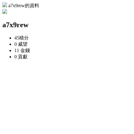
a7x9rew的資料
a7x9rew
45
積分
0
威望
11
金錢
0
貢獻